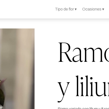
Tipo de flor ▾
Ocasiones ▾
Ramo
y lil
Ramo variado con lilium y 8 ro