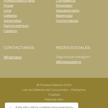
Floreria Buenos Aires
Cumpleaños
Rosas
Aniversario
Lirios
Agradecimiento
Gerberas
Maternidad
Astromelias
Que te mejores
Ramos premium
Lisiantus
CONTACTANOS
REDES SOCIALES
Whatsapp
Seguinos en Instagram
@floreriapalermo
© Florería Palermo 2026
Ley de Defensa del Consumidor
–
Reclamos
Cookies
Reportar sitio
Powered by Grid Web Engine
Este sitio utiliza cookies para mejorar tu